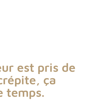
eur est pris de
crépite, ça
s
e temps.