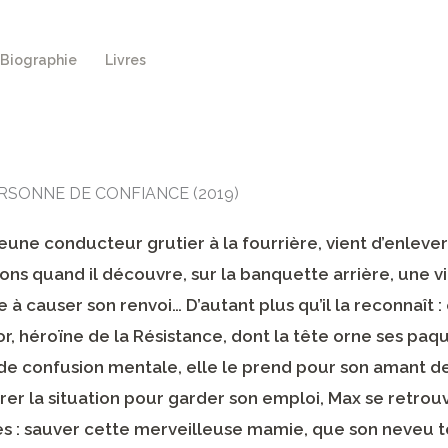
Biographie
Livres
RSONNE DE CONFIANCE (2019)
jeune conducteur grutier à la fourrière, vient d’enlev
isons quand il découvre, sur la banquette arrière, une 
 à causer son renvoi… D’autant plus qu’il la reconnaît :
r, héroïne de la Résistance, dont la tête orne ses paq
 de confusion mentale, elle le prend pour son amant d
rer la situation pour garder son emploi, Max se retrou
es : sauver cette merveilleuse mamie, que son neveu t