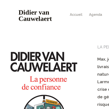
Accueil
Agenda
LA PE
Max, 
livra
nature
Larmo
crise
de gé
risqu