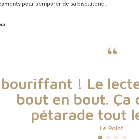
aments pour s’emparer de sa biscuiterie…
our
“
bouriffant ! Le lect
bout en bout. Ça 
pétarade tout l
Le Point.