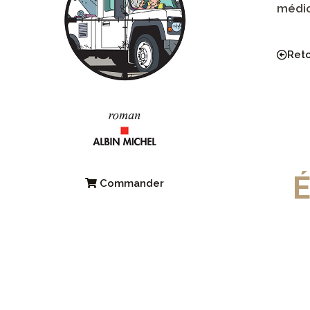
médic
Ret
tible. Ce livre
É
Commander
 cœur.