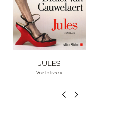
JULES
LA FE
Voir le livre »
Vo